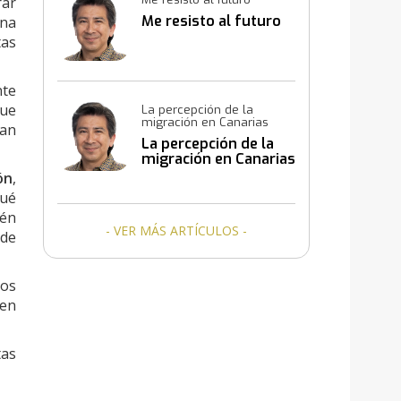
rar
Me resisto al futuro
Una
tas
nte
que
La percepción de la
migración en Canarias
lan
La percepción de la
migración en Canarias
ón
,
qué
ién
- VER MÁS ARTÍCULOS -
 de
Los
 en
tas