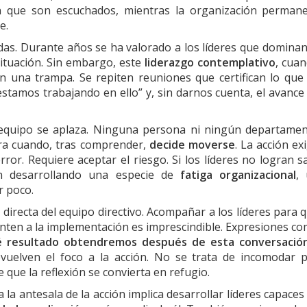
en que son escuchados, mientras la organización perman
e.
das. Durante años se ha valorado a los líderes que dominan
ituación. Sin embargo, este
liderazgo contemplativo
, cua
en una trampa. Se repiten reuniones que certifican lo que
stamos trabajando en ello” y, sin darnos cuenta, el avance
l equipo se aplaza. Ninguna persona ni ningún departame
ora cuando, tras comprender,
decide moverse
. La acción ex
ror. Requiere aceptar el riesgo. Si los líderes no logran sa
nan desarrollando una especie de
fatiga organizacional
,
r poco.
irecta del equipo directivo. Acompañar a los líderes para 
nten a la implementación es imprescindible. Expresiones c
é resultado obtendremos después de esta conversació
vuelven el foco a la acción. No se trata de incomodar 
 que la reflexión se convierta en refugio.
la antesala de la acción implica desarrollar líderes capaces