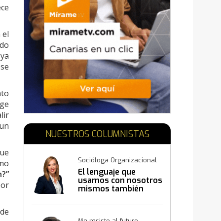
ece
 el
ndo
 ya
 se
nto
ige
lir
 un
NUESTROS COLUMNISTAS
que
Socióloga Organizacional
omo
El lenguaje que
n?”
usamos con nosotros
por
mismos también
construye resultados
 de
Me resisto al futuro