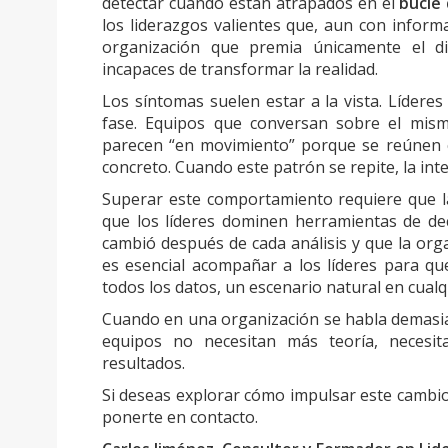
detectar cuándo están atrapados en el
bucle 
los liderazgos valientes que, aun con infor
organización que premia únicamente el di
incapaces de transformar la realidad.
Los síntomas suelen estar a la vista. Lídere
fase. Equipos que conversan sobre el mis
parecen “en movimiento” porque se reúnen 
concreto. Cuando este patrón se repite, la int
Superar este comportamiento requiere que l
que los líderes dominen herramientas de dec
cambió después de cada análisis y que la or
es esencial acompañar a los líderes para qu
todos los datos, un escenario natural en cual
Cuando en una organización se habla demasiado
equipos no necesitan más teoría, necesit
resultados.
Si deseas explorar cómo impulsar este cambio
ponerte en contacto.