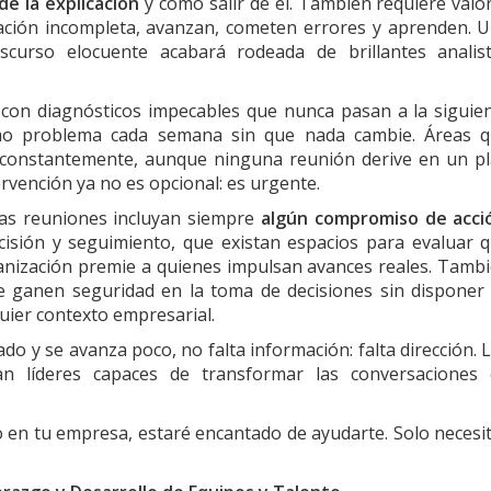
de la explicación
y cómo salir de él. También requiere valo
mación incompleta, avanzan, cometen errores y aprenden. 
scurso elocuente acabará rodeada de brillantes analis
s con diagnósticos impecables que nunca pasan a la siguie
mo problema cada semana sin que nada cambie. Áreas 
constantemente, aunque ninguna reunión derive en un p
ervención ya no es opcional: es urgente.
as reuniones incluyan siempre
algún compromiso de acci
isión y seguimiento, que existan espacios para evaluar 
ganización premie a quienes impulsan avances reales. Tamb
e ganen seguridad en la toma de decisiones sin disponer
quier contexto empresarial.
 y se avanza poco, no falta información: falta dirección. 
an líderes capaces de transformar las conversaciones
 en tu empresa, estaré encantado de ayudarte. Solo necesi