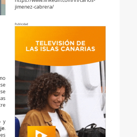
https://www.linkedin.com/in/carlos-
jimenez-cabrera/
Publicidad
omo
 se
 se
tas
tre
o y
je
.
res