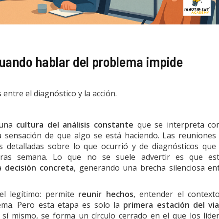
 cuando hablar del problema impide
ntre el diagnóstico y la acción.
 una
cultura del análisis constante
que se interpreta c
a sensación de que algo se está haciendo. Las reuniones
as detalladas sobre lo que ocurrió y de diagnósticos que
tras semana. Lo que no se suele advertir es que es
na
decisión concreta
, generando una brecha silenciosa en
el legítimo: permite
reunir hechos
, entender el context
ema. Pero esta etapa es solo la
primera estación del via
 sí mismo, se forma un círculo cerrado en el que los líde