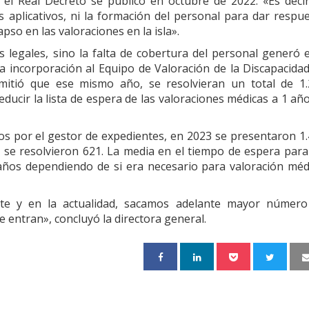
 el Real Decreto se publicó en octubre de 2022. «Es decir
s aplicativos, ni la formación del personal para dar respu
pso en las valoraciones en la isla».
s legales, sino la falta de cobertura del personal generó 
la incorporación al Equipo de Valoración de la Discapacida
rmitió que ese mismo año, se resolvieran un total de 1
educir la lista de espera de las valoraciones médicas a 1 añ
os por el gestor de expedientes, en 2023 se presentaron 1
y se resolvieron 621. La media en el tiempo de espera para
 años dependiendo de si era necesario para valoración méd
nte y en la actualidad, sacamos adelante mayor número
e entran», concluyó la directora general.