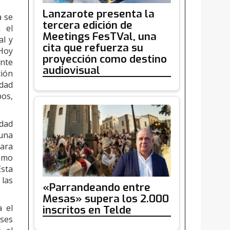
Lanzarote presenta la
a se
tercera edición de
 el
Meetings FesTVal, una
al y
cita que refuerza su
 Hoy
proyección como destino
ente
audiovisual
ión
idad
pos,
idad
 una
para
cómo
Esta
 las
«Parrandeando entre
Mesas» supera los 2.000
a el
inscritos en Telde
eses