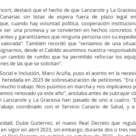
ancort, destacó que el hecho de que Lanzarote y La Gracios
Canarias sin listas de espera fuera de plazo legal en
ue, cuando hay voluntad política, cooperación institucion
 de ser una promesa y se convierten en hechos concretos.
rgentes y garantizamos que ninguna persona con su expedi
valorada”. También recordó que “veníamos de una situac
esignarnos, desde el Cabildo asumimos nuestra responsabil
 un cambio de rumbo que ha permitido reforzar los equi
es de las que se solicitan”.
Social e Inclusión, Marci Acuña, puso el acento en la neces
n heredada en 2023 de sobresaturación de peticiones. “Era
 mucho trabajo. Nos pusimos en marcha y nos implicamos 
e hemos renovado ya este año”, anotaba antes de subrayar 
en Lanzarote y La Graciosa han pasado de uno a cuatro. “
rabajo coordinado con el Servicio Canario de Salud, y a
cidad, Dulce Gutiérrez, el nuevo Real Decreto que regul
 en vigor en abril 2023, sin embargo, durante dos o tres m