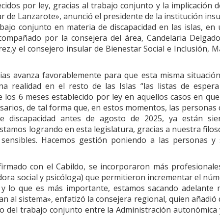
idos por ley, gracias al trabajo conjunto y la implicación d
ar de Lanzarote», anunció el presidente de la institución insu
bajo conjunto en materia de discapacidad en las islas, en
ompañado por la consejera del área, Candelaria Delgado
ez,y el consejero insular de Bienestar Social e Inclusión, M
rias avanza favorablemente para que esta misma situació
a realidad en el resto de las Islas “las listas de esper
 los 6 meses establecido por ley en aquellos casos en que
esarios, de tal forma que, en estos momentos, las personas
de discapacidad antes de agosto de 2025, ya están sie
estamos logrando en esta legislatura, gracias a nuestra filos
 sensibles. Hacemos gestión poniendo a las personas y 
irmado con el Cabildo, se incorporaron más profesionale
adora social y psicóloga) que permitieron incrementar el nú
97 y lo que es más importante, estamos sacando adelante
an al sistema», enfatizó la consejera regional, quien añadió
do del trabajo conjunto entre la Administración autonómica 