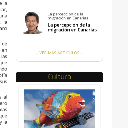
e la
lar,
La percepción de la
 una
migración en Canarias
, la
La percepción de la
arci
migración en Canarias
n de
a en
- VER MÁS ARTÍCULOS -
 las
 que
ndo
ofía
Cultura
sus
s al
mero
 más
 que
y la