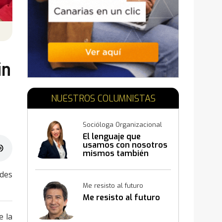
N
in
NUESTROS COLUMNISTAS
Socióloga Organizacional
El lenguaje que
usamos con nosotros
mismos también
construye resultados
udes
Me resisto al futuro
Me resisto al futuro
e la