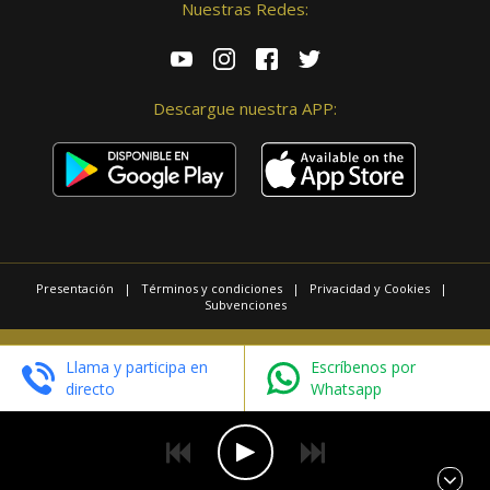
Nuestras Redes:
Descargue nuestra APP:
Presentación
|
Términos y condiciones
|
Privacidad y Cookies
|
Subvenciones
© 2025 / Copyright - Radio Las Palmas.
Llama y participa en
Escríbenos por
Página realizada por
Web Las Palmas
directo
Whatsapp
EN DIRECTO