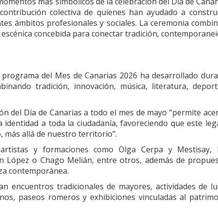
omentos más simbólicos de la celebración del Día de Canar
a contribución colectiva de quienes han ayudado a constru
rentes ámbitos profesionales y sociales. La ceremonia combi
a escénica concebida para conectar tradición, contemporane
l programa del Mes de Canarias 2026 ha desarrollado dur
inando tradición, innovación, música, literatura, depor
ión del Día de Canarias a todo el mes de mayo “permite ace
a identidad a toda la ciudadanía, favoreciendo que este le
, más allá de nuestro territorio”.
 artistas y formaciones como Olga Cerpa y Mestisay, 
n López o Chago Melián, entre otros, además de propues
nza contemporánea.
can encuentros tradicionales de mayores, actividades de l
tonos, paseos romeros y exhibiciones vinculadas al patrim