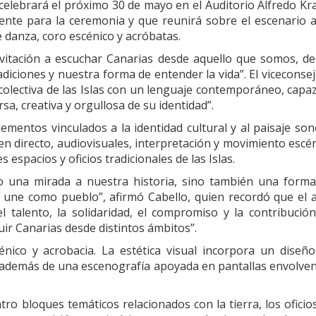
e celebrará el próximo 30 de mayo en el Auditorio Alfredo Kr
mente para la ceremonia y que reunirá sobre el escenario 
de danza, coro escénico y acróbatas.
vitación a escuchar Canarias desde aquello que somos, d
adiciones y nuestra forma de entender la vida”. El viceconse
olectiva de las Islas con un lenguaje contemporáneo, capa
a, creativa y orgullosa de su identidad”.
ementos vinculados a la identidad cultural y al paisaje so
n directo, audiovisuales, interpretación y movimiento escé
 espacios y oficios tradicionales de las Islas.
lo una mirada a nuestra historia, sino también una form
s une como pueblo”, afirmó Cabello, quien recordó que el 
el talento, la solidaridad, el compromiso y la contribució
ir Canarias desde distintos ámbitos”.
nico y acrobacia. La estética visual incorpora un diseñ
, además de una escenografía apoyada en pantallas envolve
ro bloques temáticos relacionados con la tierra, los oficios