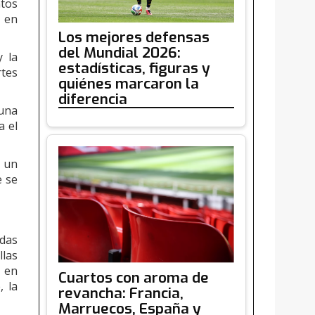
ntos
 en
Los mejores defensas
del Mundial 2026:
y la
estadísticas, figuras y
rtes
quiénes marcaron la
diferencia
 una
a el
o un
e se
adas
llas
s en
Cuartos con aroma de
, la
revancha: Francia,
Marruecos, España y