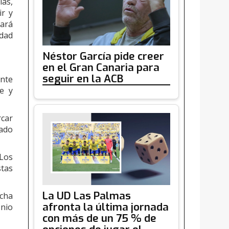
ias,
ir y
nará
idad
Néstor García pide creer
en el Gran Canaria para
seguir en la ACB
ante
te y
rcar
gado
Los
tas
La UD Las Palmas
ucha
afronta la última jornada
onio
con más de un 75 % de