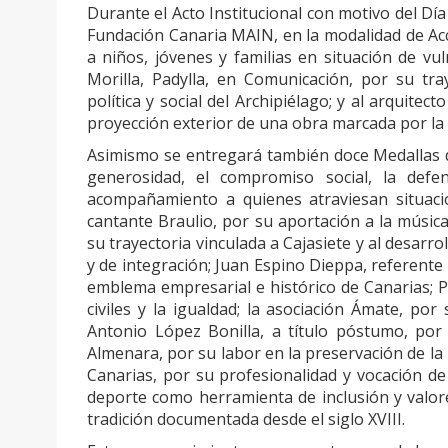
Durante el Acto Institucional con motivo del Dí
Fundación Canaria MAIN, en la modalidad de Acc
a niños, jóvenes y familias en situación de vuln
Morilla, Padylla, en Comunicación, por su tra
política y social del Archipiélago; y al arquite
proyección exterior de una obra marcada por la in
Asimismo se entregará también doce Medallas d
generosidad, el compromiso social, la defen
acompañamiento a quienes atraviesan situacio
cantante Braulio, por su aportación a la músic
su trayectoria vinculada a Cajasiete y al desarrol
y de integración; Juan Espino Dieppa, referente
emblema empresarial e histórico de Canarias; P
civiles y la igualdad; la asociación Ámate, p
Antonio López Bonilla, a título póstumo, por 
Almenara, por su labor en la preservación de la 
Canarias, por su profesionalidad y vocación de
deporte como herramienta de inclusión y valor
tradición documentada desde el siglo XVIII.