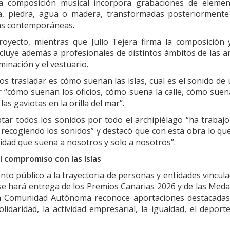
 La composición musical incorpora grabaciones de eleme
a, piedra, agua o madera, transformadas posteriormente
ras contemporáneas.
royecto, mientras que Julio Tejera firma la composición 
incluye además a profesionales de distintos ámbitos de las a
uminación y el vestuario.
 trasladar es cómo suenan las islas, cual es el sonido de
ir “cómo suenan los oficios, cómo suena la calle, cómo suen
s gaviotas en la orilla del mar”.
tar todos los sonidos por todo el archipiélago “ha trabaj
recogiendo los sonidos” y destacó que con esta obra lo qu
idad que suena a nosotros y solo a nosotros”.
el compromiso con las Islas
ento público a la trayectoria de personas y entidades vincul
 se hará entrega de los Premios Canarias 2026 y de las Meda
 la Comunidad Autónoma reconoce aportaciones destacada
idaridad, la actividad empresarial, la igualdad, el deporte