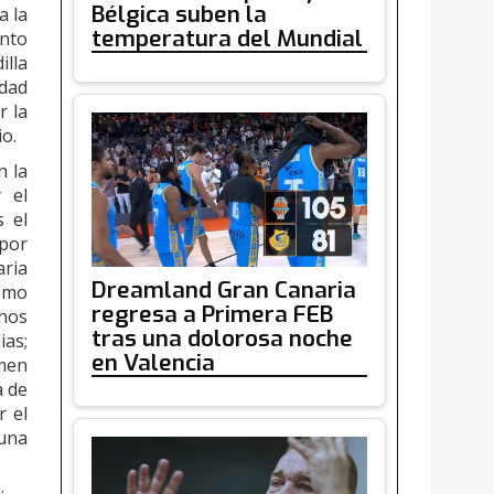
Bélgica suben la
a la
temperatura del Mundial
ento
illa
idad
r la
io.
n la
 el
s el
 por
aria
Dreamland Gran Canaria
como
regresa a Primera FEB
chos
tras una dolorosa noche
ias;
en Valencia
rmen
a de
r el
 una