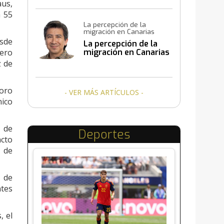
aus,
a 55
La percepción de la
migración en Canarias
esde
La percepción de la
jero
migración en Canarias
z de
noro
- VER MÁS ARTÍCULOS -
nico
a de
Deportes
acto
n de
o de
ntes
, el