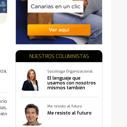
N
NUESTROS COLUMNISTAS
nza,
Socióloga Organizacional
El lenguaje que
usamos con nosotros
mismos también
construye resultados
orio
Me resisto al futuro
ias,
Me resisto al futuro
bién