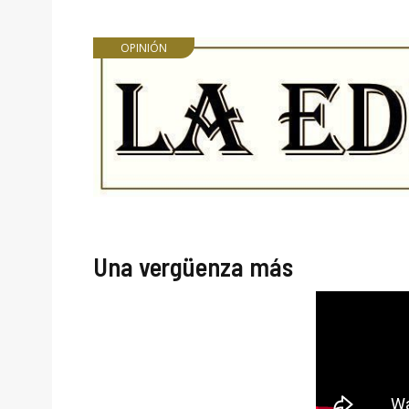
OPINIÓN
Una vergüenza más