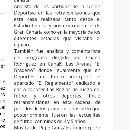
de esta.
Analista de los partidos de la Unión
Deportiva en las retransmisiones que
esta casa realizaba tanto desde el
Estadio Insular y posteriormente el de
Gran Canaria como en la mayoría de los
diferentes estadios que visitaba el
equipo.
También fue analista y comentarista
del programa dirigido por Chano
ón.
Rodríguez en Canal9 Las Arenas “El
ser
Graderío” donde igualmente que en
Deportes en Punto incorporó el
del
apartado “El Reglamento” dedicado a
vez
dar a conocer Las Reglas de Juego del
ino
fútbol y otros deportes. Inició
ble
retransmisiones en esta cadena, de
ual
partidos de los primeros años de lo que
 de
posteriormente fueron las escuelitas
 lo
de futbol con niños de 4 y 5 años.
los
Mas tarde, Pepe González lo incorporó