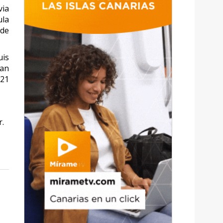
via
ula
 de
uis
han
 21
r.