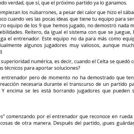
odo verdad, que sí, que el próximo partido ya lo ganamos.
empiezan los nubarrones, a pesar del calor que hizo el sáb
foco cuando ves las pocas ideas que tiene tu equipo para ser
otro equipo de los 9 que hemos jugado, no demostró nada 
lidades. Reitero, da igual el sistema con que se juegue, 
ga el entrenador. Este equipo no da para más como equi
idualmente algunos jugadores muy valiosos, aunque muc
d.
uperioridad numérica, es decir, cuando el Celta se quedó 
s técnicos para aportar soluciones?
te entrenador pero de momento no ha demostrado que te
eacción necesaria durante el transcurso de un partido p
a. Y encima se les está borrando jugadores que pueden 
és” comenzando por el entrenador que reconoce en rueda
 cosas de otra manera. Después del partido, ¡pues guárd