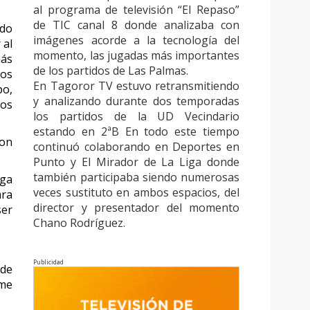
al programa de televisión “El Repaso”
de TIC canal 8 donde analizaba con
ado
imágenes acorde a la tecnología del
 al
momento, las jugadas más importantes
más
de los partidos de Las Palmas.
los
En Tagoror TV estuvo retransmitiendo
po,
y analizando durante dos temporadas
hos
los partidos de la UD Vecindario
estando en 2ªB En todo este tiempo
con
continuó colaborando en Deportes en
Punto y El Mirador de La Liga donde
también participaba siendo numerosas
nga
veces sustituto en ambos espacios, del
ara
director y presentador del momento
ser
Chano Rodríguez.
Publicidad
 de
ame