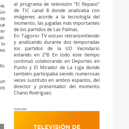
al programa de televisión “El Repaso”
ie.
de TIC canal 8 donde analizaba con
Sin
imágenes acorde a la tecnología del
ste
momento, las jugadas más importantes
que
de los partidos de Las Palmas.
rer
En Tagoror TV estuvo retransmitiendo
ar.
y analizando durante dos temporadas
 lo
los partidos de la UD Vecindario
imo
estando en 2ªB En todo este tiempo
continuó colaborando en Deportes en
do.
Punto y El Mirador de La Liga donde
también participaba siendo numerosas
veces sustituto en ambos espacios, del
 un
director y presentador del momento
mos
Chano Rodríguez.
Publicidad