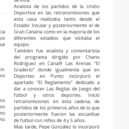
de esta.
Analista de los partidos de la Unión
Deportiva en las retransmisiones que
esta casa realizaba tanto desde el
Estadio Insular y posteriormente el de
cía
Gran Canaria como en la mayoría de los
mos
diferentes estadios que visitaba el
que
equipo.
También fue analista y comentarista
del programa dirigido por Chano
Rodríguez en Canal9 Las Arenas “El
os.
Graderío” donde igualmente que en
nos
Deportes en Punto incorporó el
apartado “El Reglamento” dedicado a
dar a conocer Las Reglas de Juego del
fútbol y otros deportes. Inició
mos
retransmisiones en esta cadena, de
mos
partidos de los primeros años de lo que
 no
posteriormente fueron las escuelitas
 no
de futbol con niños de 4 y 5 años.
Mas tarde, Pepe González lo incorporó