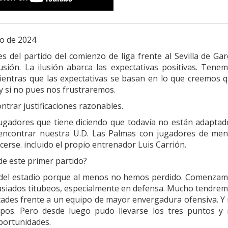
to de 2024
 del partido del comienzo de liga frente al Sevilla de Gar
usión. La ilusión abarca las expectativas positivas. Tene
Mientras que las expectativas se basan en lo que creemos 
y si no pues nos frustraremos.
trar justificaciones razonables.
ugadores que tiene diciendo que todavía no están adaptad
encontrar nuestra U.D. Las Palmas con jugadores de me
rse. incluido el propio entrenador Luis Carrión.
de este primer partido?
 del estadio porque al menos no hemos perdido. Comenza
siados titubeos, especialmente en defensa. Mucho tendre
tades frente a un equipo de mayor envergadura ofensiva. Y
ipos. Pero desde luego pudo llevarse los tres puntos y
portunidades.