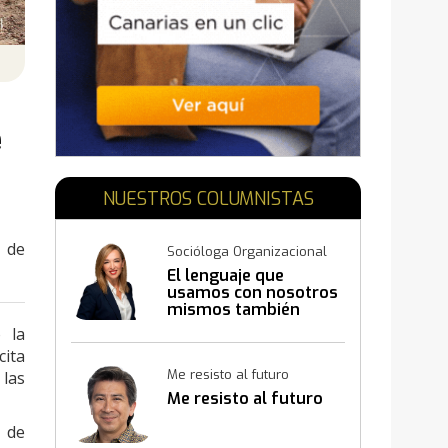
N
e
NUESTROS COLUMNISTAS
 de
Socióloga Organizacional
El lenguaje que
usamos con nosotros
mismos también
construye resultados
 la
cita
Me resisto al futuro
 las
Me resisto al futuro
 de