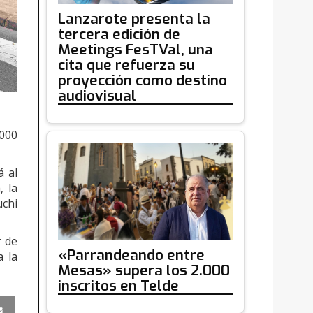
Lanzarote presenta la
tercera edición de
Meetings FesTVal, una
cita que refuerza su
proyección como destino
audiovisual
.000
á al
, la
uchi
r de
«Parrandeando entre
a la
Mesas» supera los 2.000
inscritos en Telde