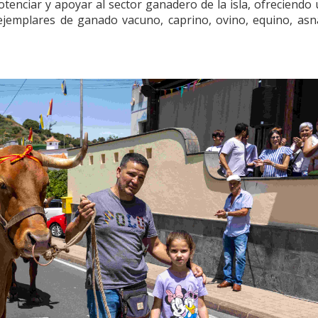
otenciar y apoyar al sector ganadero de la isla, ofreciendo
 ejemplares de ganado vacuno, caprino, ovino, equino, asn