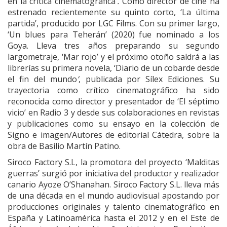
en la crítica cinematográfica’
.
Como director de cine ha
estrenado recientemente su quinto corto, ‘La última
partida’,
producido por LGC Films. Con su primer largo,
‘Un blues para Teherán’ (2020)
fue nominado a los
Goya. Lleva tres años preparando su segundo
largometraje, ‘Mar rojo’
y el próximo otoño saldrá a las
librerías su primera novela, ‘Diario de un cobarde desde
el fin del mundo
’
, publicada por Sílex Ediciones. Su
trayectoria como crítico ci­nematográfico ha sido
reconocida como director y presentador de ‘El séptimo
vicio’ en Radio 3 y desde sus colaboraciones en revistas
y publicaciones como su ensayo en la colección de
Signo e imagen/Autores de editorial Cátedra, sobre la
obra de Basilio Martín Patino.
Siroco Factory S.L, la promotora del proyecto ‘Malditas
guerras’ surgió por iniciativa del productor y realizador
canario Ayoze O’Shanahan. Siroco Factory S.L. lleva más
de una década en el mundo audiovisual apostando por
producciones originales y talento cinematográfico en
España y Latinoamérica hasta el 2012 y en el Este de