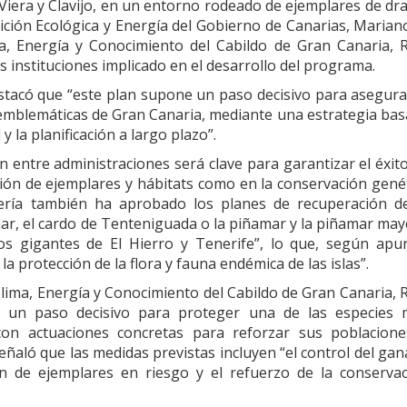
 Viera y Clavijo, en un entorno rodeado de ejemplares de dr
ición Ecológica y Energía del Gobierno de Canarias, Marian
a, Energía y Conocimiento del Cabildo de Gran Canaria, 
 instituciones implicado en el desarrollo del programa.
stacó que “este plan supone un paso decisivo para asegura
 emblemáticas de Gran Canaria, mediante una estrategia ba
 y la planificación a largo plazo”.
n entre administraciones será clave para garantizar el éxit
ción de ejemplares y hábitats como en la conservación gené
jería también ha aprobado los planes de recuperación d
ar, el cardo de Tenteniguada o la piñamar y la piñamar may
s gigantes de El Hierro y Tenerife”, lo que, según apu
a protección de la flora y fauna endémica de las islas”.
lima, Energía y Conocimiento del Cabildo de Gran Canaria, 
e un paso decisivo para proteger una de las especies 
on actuaciones concretas para reforzar sus poblacione
eñaló que las medidas previstas incluyen “el control del ga
ón de ejemplares en riesgo y el refuerzo de la conserva