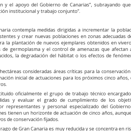
ón y el apoyo del Gobierno de Canarias”, subrayando que
ión institucional y trabajo conjunto”.
aria contempla medidas dirigidas a incrementar la pobla
existentes y crear nuevas poblaciones en zonas adecuadas d
tra la plantación de nuevos ejemplares obtenidos en vivero
s de germoplasma y el control de amenazas que afectan 
ucidos, la degradación del hábitat o los efectos de fenóm
ectáreas consideradas áreas críticas para la conservación
ción inicial de actuaciones para los próximos cinco años,
ros.
ituido oficialmente el grupo de trabajo técnico encargad
didas y evaluar el grado de cumplimiento de los objeti
or representantes y personal especializado del Gobiern
anes tienen un horizonte de actuación de cinco años, aunqu
os de conservación fijados.
drago de Gran Canaria es muy reducida y se concentra en ri