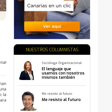
N
NUESTROS COLUMNISTAS
onal
Socióloga Organizacional
El lenguaje que
usamos con nosotros
mismos también
construye resultados
 han
 una
Me resisto al futuro
o la
Me resisto al futuro
ara