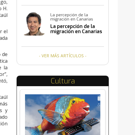
ago,
o H.
Raúl
La percepción de la
migración en Canarias
La percepción de la
r el
migración en Canarias
sada
o de
- VER MÁS ARTÍCULOS -
tica
e la
or”,
Cultura
ntó,
Raúl
más
s y
nado
ción