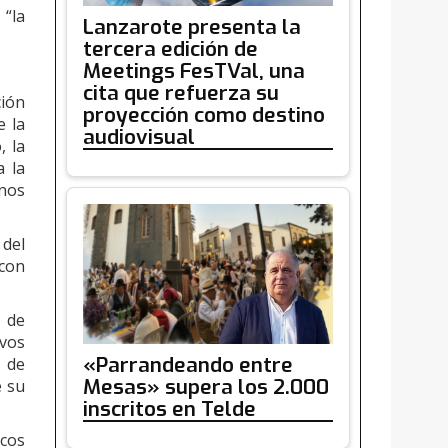
 “la
Lanzarote presenta la
tercera edición de
Meetings FesTVal, una
cita que refuerza su
ción
proyección como destino
e la
audiovisual
, la
a la
enos
 del
 con
o de
vos
«Parrandeando entre
o de
Mesas» supera los 2.000
e su
inscritos en Telde
scos