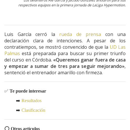
Los delanteros Ale García y Jacobo González anotaron para sus
respectivos equipos en la primera jornada de LaLiga Hypermotion.
Luis García cerró la
rueda de prensa
con una
declaración clara de intenciones. A pesar de los
contratiempos, se mostró convencido de que la
UD Las
Palmas
está preparada para buscar su primer triunfo
del curso en Córdoba.
«Queremos ganar fuera de casa
y empezar a sumar de tres para seguir mejorando»
,
sentenció el entrenador amarillo con firmeza.
✅
Te puede interesar
➡️
Resultados
➡️
Clasificación
⭕️
Otros artículos