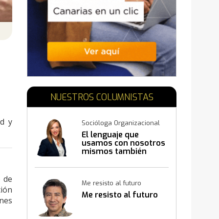
N
NUESTROS COLUMNISTAS
ad y
Socióloga Organizacional
El lenguaje que
usamos con nosotros
mismos también
construye resultados
o de
Me resisto al futuro
ción
Me resisto al futuro
ones