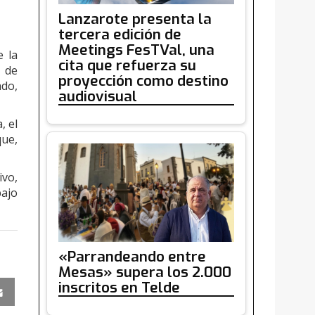
Lanzarote presenta la
tercera edición de
Meetings FesTVal, una
e la
cita que refuerza su
a de
proyección como destino
ado,
audiovisual
, el
que,
ivo,
bajo
«Parrandeando entre
Mesas» supera los 2.000
inscritos en Telde