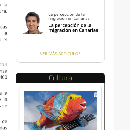
r la
ura,
La percepción de la
migración en Canarias
La percepción de la
icas
migración en Canarias
 la
ó el
- VER MÁS ARTÍCULOS -
 con
anza
Cultura
.400
a la
y la
s se
s de
idas