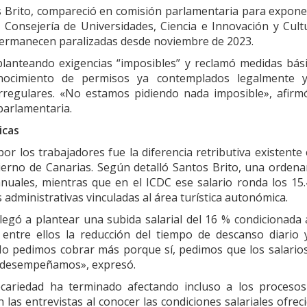
s Brito, compareció en comisión parlamentaria para expone
 Consejería de Universidades, Ciencia e Innovación y Cult
permanecen paralizadas desde noviembre de 2023.
 planteando exigencias “imposibles” y reclamó medidas bás
conocimiento de permisos ya contemplados legalmente y
regulares. «No estamos pidiendo nada imposible», afirm
parlamentaria.
icas
r los trabajadores fue la diferencia retributiva existente
ierno de Canarias. Según detalló Santos Brito, una orden
nuales, mientras que en el ICDC ese salario ronda los 15
administrativas vinculadas al área turística autonómica.
egó a plantear una subida salarial del 16 % condicionada 
entre ellos la reducción del tiempo de descanso diario 
o pedimos cobrar más porque sí, pedimos que los salario
que desempeñamos», expresó.
ecariedad ha terminado afectando incluso a los proceso
as entrevistas al conocer las condiciones salariales ofrec