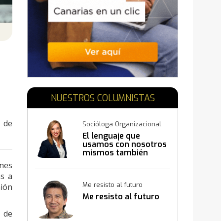
N
NUESTROS COLUMNISTAS
 de
Socióloga Organizacional
El lenguaje que
usamos con nosotros
mismos también
construye resultados
ones
as a
Me resisto al futuro
nión
Me resisto al futuro
o de