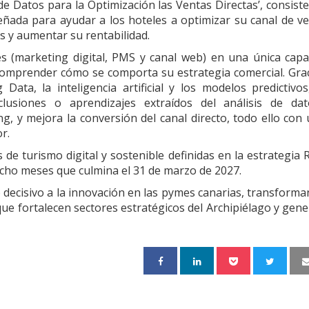
de Datos para la Optimización las Ventas Directas’, consist
eñada para ayudar a los hoteles a optimizar su canal de v
s y aumentar su rentabilidad.
es (marketing digital, PMS y canal web) en una única cap
y comprender cómo se comporta su estrategia comercial. Gra
ata, la inteligencia artificial y los modelos predictivos
clusiones o aprendizajes extraídos del análisis de dat
g, y mejora la conversión del canal directo, todo ello con
or.
 de turismo digital y sostenible definidas en la estrategia 
iocho meses que culmina el 31 de marzo de 2027.
decisivo a la innovación en las pymes canarias, transform
que fortalecen sectores estratégicos del Archipiélago y gen