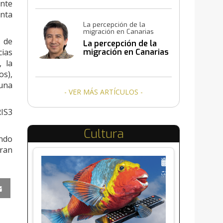
ente
enta
La percepción de la
migración en Canarias
a de
La percepción de la
cias
migración en Canarias
, la
os),
 una
- VER MÁS ARTÍCULOS -
RIS3
Cultura
ando
eran