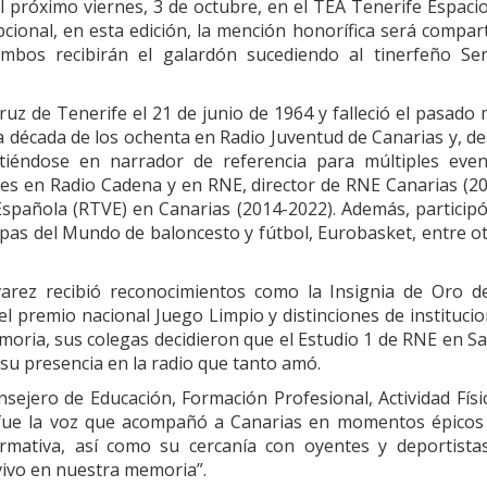
 próximo viernes, 3 de octubre, en el TEA Tenerife Espaci
pcional, en esta edición, la mención honorífica será compar
ambos recibirán el galardón sucediendo al tinerfeño Se
uz de Tenerife el 21 de junio de 1964 y falleció el pasado
la década de los ochenta en Radio Juventud de Canarias y, d
rtiéndose en narrador de referencia para múltiples eve
rtes en Radio Cadena y en RNE, director de RNE Canarias (2
n Española (RTVE) en Canarias (2014-2022). Además, particip
opas del Mundo de baloncesto y fútbol, Eurobasket, entre o
varez recibió reconocimientos como la Insignia de Oro d
el premio nacional Juego Limpio y distinciones de instituci
moria, sus colegas decidieron que el Estudio 1 de RNE en S
su presencia en la radio que tanto amó.
sejero de Educación, Formación Profesional, Actividad Físi
fue la voz que acompañó a Canarias en momentos épicos 
mativa, así como su cercanía con oyentes y deportistas
vivo en nuestra memoria”.