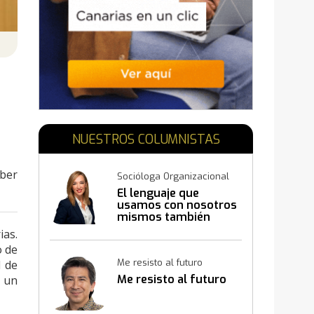
N
NUESTROS COLUMNISTAS
aber
Socióloga Organizacional
El lenguaje que
usamos con nosotros
mismos también
construye resultados
ias.
o de
Me resisto al futuro
l de
Me resisto al futuro
, un