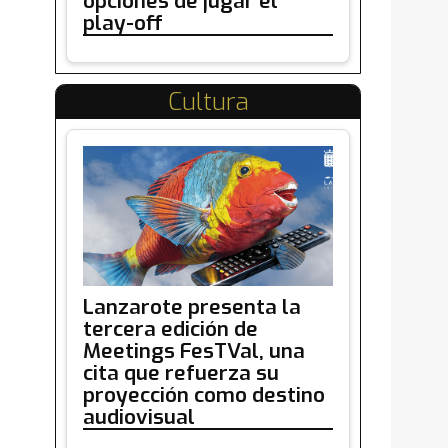
opciones de jugar el
play-off
Cultura
Lanzarote presenta la
tercera edición de
Meetings FesTVal, una
cita que refuerza su
proyección como destino
audiovisual