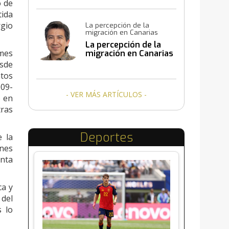
o de
tida
rgio
La percepción de la
migración en Canarias
La percepción de la
 mes
migración en Canarias
esde
ntos
009-
- VER MÁS ARTÍCULOS -
ó en
tras
Deportes
e la
ones
anta
ca y
del
 lo