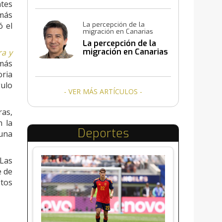
tes
 más
ó el
La percepción de la
migración en Canarias
La percepción de la
migración en Canarias
ra y
 más
oria
gulo
- VER MÁS ARTÍCULOS -
ras,
n la
Deportes
 una
 Las
e de
stos