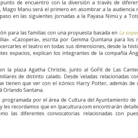
unto de encuentro con la diversión a través de diferen
, Mago Manu será el primero en asombrar a la audiencia
r paso en las siguientes jornadas a la Payasa Nimú y a Tot
elón para las familias con una propuesta basada en
La sope
ilia». «Cazopera», escrita por Gemma Quintana para los
cercarles el teatro en todas sus dimensiones, desde la hist
entes espacios, explican los integrantes de la compañía Án
 en la plaza Agatha Christie, junto al GoFit de Las Cante
miliares de distinto calado. Desde veladas relacionadas co
e tienen que ver con el icónico Harry Potter, además de
rá Orlando Santana.
dad programada por el área de Cultura del Ayuntamiento de
y les recordamos que en lpacultura.com encontrarán detall
como las diferentes convocatorias relacionadas con pue