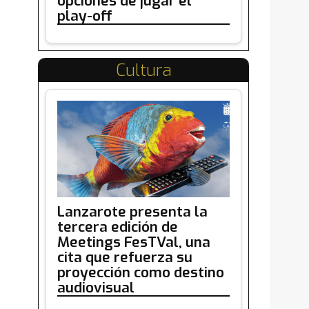
opciones de jugar el
play-off
Cultura
Lanzarote presenta la
tercera edición de
Meetings FesTVal, una
cita que refuerza su
proyección como destino
audiovisual