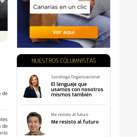
N
NUESTROS COLUMNISTAS
Socióloga Organizacional
El lenguaje que
usamos con nosotros
a de
mismos también
construye resultados
Me resisto al futuro
ntes
Me resisto al futuro
s de
orio