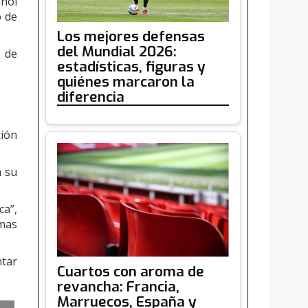
añol
o de
Los mejores defensas
del Mundial 2026:
 de
estadísticas, figuras y
quiénes marcaron la
diferencia
ción
a su
ca”,
rmas
ntar
Cuartos con aroma de
revancha: Francia,
Marruecos, España y