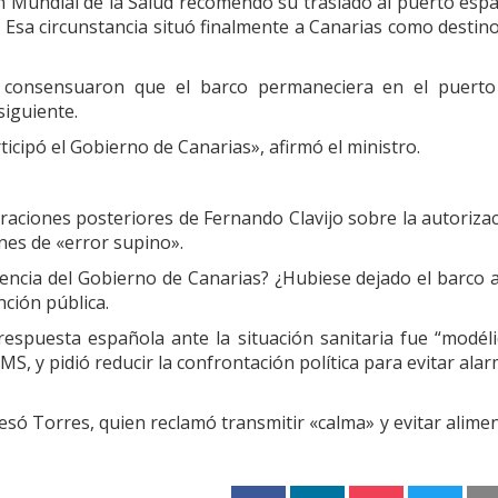
 Mundial de la Salud recomendó su traslado al puerto esp
. Esa circunstancia situó finalmente a Canarias como destin
 consensuaron que el barco permaneciera en el puerto
siguiente.
icipó el Gobierno de Canarias», afirmó el ministro.
raciones posteriores de Fernando Clavijo sobre la autoriza
ones de «error supino».
encia del Gobierno de Canarias? ¿Hubiese dejado el barco 
nción pública.
respuesta española ante la situación sanitaria fue “modéli
, y pidió reducir la confrontación política para evitar ala
esó Torres, quien reclamó transmitir «calma» y evitar alime