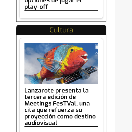
opciones de jugar el
play-off
Cultura
Lanzarote presenta la
tercera edición de
Meetings FesTVal, una
cita que refuerza su
proyección como destino
audiovisual