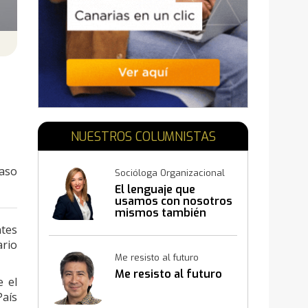
E
NUESTROS COLUMNISTAS
caso
Socióloga Organizacional
El lenguaje que
usamos con nosotros
mismos también
construye resultados
ntes
ario
Me resisto al futuro
Me resisto al futuro
e el
País