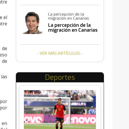
tre
La percepción de la
e el
migración en Canarias
ntre
La percepción de la
migración en Canarias
 de
- VER MÁS ARTÍCULOS -
ceso
d de
Deportes
 las
 por
 por
a en