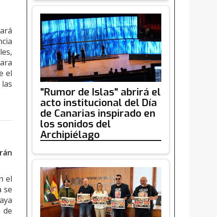
rará
ncia
les,
para
e el
 las
"Rumor de Islas" abrirá el
acto institucional del Día
de Canarias inspirado en
los sonidos del
Archipiélago
arán
 el
a se
aya
a de