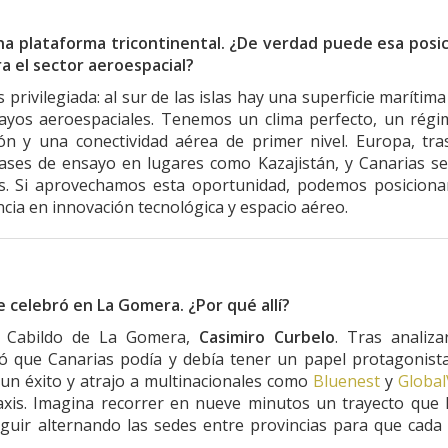
a plataforma tricontinental. ¿De verdad puede esa posi
a el sector aeroespacial?
privilegiada: al sur de las islas hay una superficie marítima
sayos aeroespaciales. Tenemos un clima perfecto, un rég
ión y una conectividad aérea de primer nivel. Europa, tra
 bases de ensayo en lugares como Kazajistán, y Canarias s
s. Si aprovechamos esta oportunidad, podemos posiciona
cia en innovación tecnológica y espacio aéreo.
 celebró en La Gomera. ¿Por qué allí?
el Cabildo de La Gomera,
Casimiro Curbelo
. Tras analiza
ió que Canarias podía y debía tener un papel protagonista
un éxito y atrajo a multinacionales como
Bluenest
y
Global
axis. Imagina recorrer en nueve minutos un trayecto que
eguir alternando las sedes entre provincias para que cada 