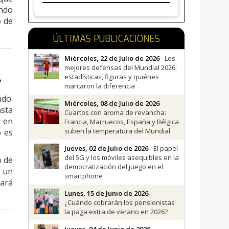
ando
o de
ÚLTIMAS PUBLICACIONES
Miércoles, 22 de Julio de 2026
- Los
mejores defensas del Mundial 2026:
estadísticas, figuras y quiénes
?
marcaron la diferencia
ndo.
Miércoles, 08 de Julio de 2026
-
sta
Cuartos con aroma de revancha:
r en
Francia, Marruecos, España y Bélgica
suben la temperatura del Mundial
o es
Jueves, 02 de Julio de 2026
- El papel
del 5G y los móviles asequibles en la
o de
democratización del juego en el
 un
smartphone
ará
Lunes, 15 de Junio de 2026
-
¿Cuándo cobrarán los pensionistas
la paga extra de verano en 2026?