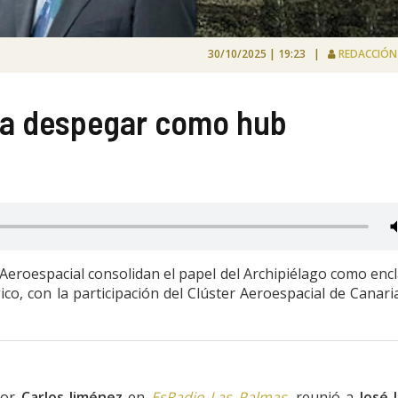
30/10/2025 | 19:23 |
REDACCIÓ
ra despegar como hub
eroespacial consolidan el papel del Archipiélago como enc
co, con la participación del Clúster Aeroespacial de Canari
 por
Carlos Jiménez
en
EsRadio Las Palmas
, reunió a
José 