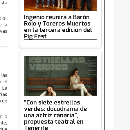
está
Ingenio reunirá a Barón
ial.
Rojo y Toreros Muertos
e la
en la tercera edición del
vas
Pig Fest
 las
r el
. La
ias
o de
"Con siete estrellas
verdes: docudrama de
una actriz canaria",
ar a
propuesta teatral en
nte,
Tenerife
 que