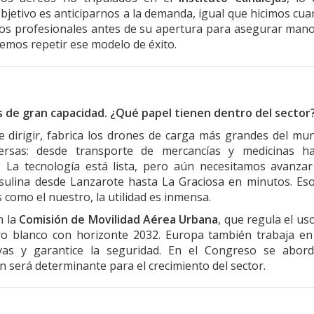
jetivo es anticiparnos a la demanda, igual que hicimos cu
os profesionales antes de su apertura para asegurar man
remos repetir ese modelo de éxito.
 de gran capacidad. ¿Qué papel tienen dentro del sector
e dirigir, fabrica los drones de carga más grandes del mu
versas: desde transporte de mercancías y medicinas ha
 La tecnología está lista, pero aún necesitamos avanza
nsulina desde Lanzarote hasta La Graciosa en minutos. Es
 como el nuestro, la utilidad es inmensa.
n la
Comisión de Movilidad Aérea Urbana
, que regula el us
o blanco con horizonte 2032. Europa también trabaja en
as y garantice la seguridad. En el Congreso se abord
n será determinante para el crecimiento del sector.