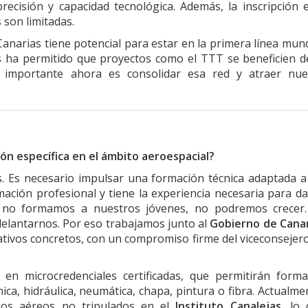
ecisión y capacidad tecnológica. Además, la inscripción 
s son limitadas.
narias tiene potencial para estar en la primera línea mund
s ha permitido que proyectos como el TTT se beneficien d
 importante ahora es consolidar esa red y atraer nue
ón específica en el ámbito aeroespacial?
 Es necesario impulsar una formación técnica adaptada a
ación profesional y tiene la experiencia necesaria para da
 Si no formamos a nuestros jóvenes, no podremos crecer
elantarnos. Por eso trabajamos junto al
Gobierno de Canar
mativos concretos, con un compromiso firme del viceconsejer
en microcredenciales certificadas, que permitirán form
ca, hidráulica, neumática, chapa, pintura o fibra. Actualme
ulos aéreos no tripulados en el
Instituto Canalejas
, lo