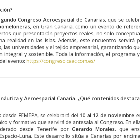
ción?
gundo Congreso Aeroespacial de Canarias
, que se celeb
pomeloneras
, en Gran Canaria, como un evento de refere
rtos que presentarán proyectos reales, no solo conceptua
a realidad en las islas. Además, este encuentro servirá 
s, las universidades y el tejido empresarial, garantizando qu
n integral y sostenible. Toda la información, el programa y
 del evento:
https://congreso.caac.com.es/
náutica y Aeroespacial Canaria. ¿Qué contenidos destac
 desde FEMEPA, se celebrará del
10 al 12 de noviembre
en
ico y formativo que servirá de antesala al Congreso. En ell
liderado desde Tenerife por
Gerardo Morales
, que ens
-Espacio-Luna. Este desarrollo sitúa a Canarias por encim