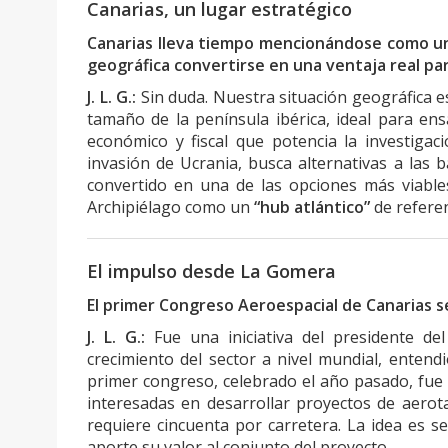
Canarias, un lugar estratégico
Canarias lleva tiempo mencionándose como un
geográfica convertirse en una ventaja real par
J. L. G.:
Sin duda. Nuestra situación geográfica es 
tamaño de la península ibérica, ideal para en
económico y fiscal que potencia la investigac
invasión de Ucrania, busca alternativas a las
convertido en una de las opciones más viable
Archipiélago como un
“hub atlántico”
de referen
El impulso desde La Gomera
El primer Congreso Aeroespacial de Canarias se
J. L. G.:
Fue una iniciativa del presidente d
crecimiento del sector a nivel mundial, entend
primer congreso, celebrado el año pasado, fue 
interesadas en desarrollar proyectos de aerot
requiere cincuenta por carretera. La idea es s
aporte su valor al conjunto del proyecto.