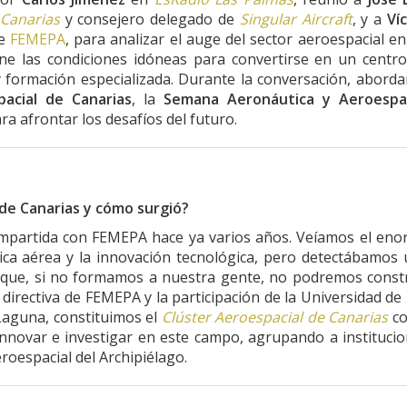
 Canarias
y consejero delegado de
Singular Aircraft
, y a
Ví
de
FEMEPA
, para analizar el auge del sector aeroespacial en
ne las condiciones idóneas para convertirse en un centr
y formación especializada. Durante la conversación, abord
acial de Canarias
, la
Semana Aeronáutica y Aeroespac
ra afrontar los desafíos del futuro.
de Canarias y cómo surgió?
ompartida con FEMEPA hace ya varios años. Veíamos el en
tica aérea y la innovación tecnológica, pero detectábamos
 que, si no formamos a nuestra gente, no podremos const
a directiva de FEMEPA y la participación de la Universidad de
Laguna, constituimos el
Clúster Aeroespacial de Canarias
c
innovar e investigar en este campo, agrupando a instituci
roespacial del Archipiélago.