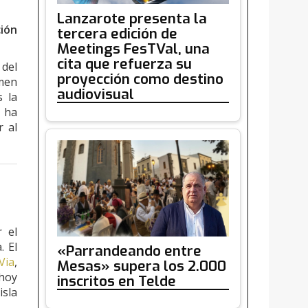
Lanzarote presenta la
ción
tercera edición de
Meetings FesTVal, una
cita que refuerza su
 del
proyección como destino
imen
audiovisual
s la
e ha
r al
r el
. El
«Parrandeando entre
Via
,
Mesas» supera los 2.000
 hoy
inscritos en Telde
isla