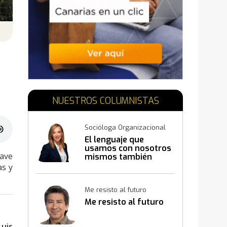
N
NUESTROS COLUMNISTAS
Socióloga Organizacional
El lenguaje que
usamos con nosotros
lave
mismos también
construye resultados
as y
Me resisto al futuro
Me resisto al futuro
Luis