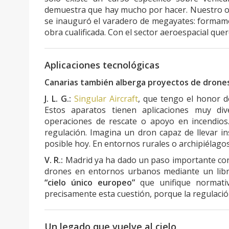
demuestra que hay mucho por hacer. Nuestro ob
se inauguró el varadero de megayates: formam
obra cualificada. Con el sector aeroespacial que
Aplicaciones tecnológicas
Canarias también alberga proyectos de drones
J. L. G.:
Singular Aircraft
, que tengo el honor d
Estos aparatos tienen aplicaciones muy di
operaciones de rescate o apoyo en incendios.
regulación. Imagina un dron capaz de llevar i
posible hoy. En entornos rurales o archipiélagos
V. R.:
Madrid ya ha dado un paso importante co
drones en entornos urbanos mediante un libr
“cielo único europeo”
que unifique normativ
precisamente esta cuestión, porque la regulació
Un legado que vuelve al cielo