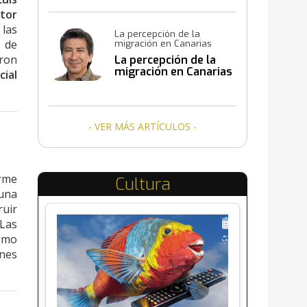
ctor
 las
La percepción de la
o de
migración en Canarias
aron
La percepción de la
migración en Canarias
ial
- VER MÁS ARTÍCULOS -
orme
Cultura
 una
ruir
 Las
omo
ones