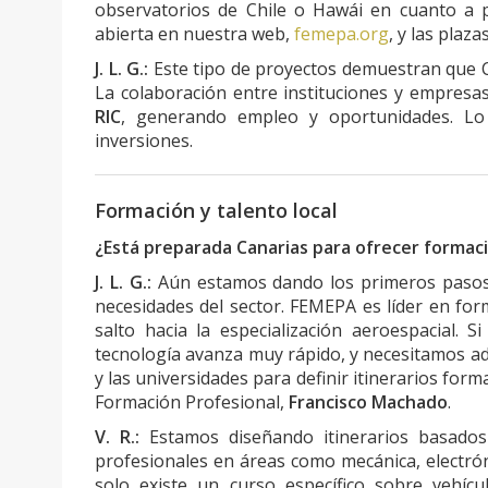
observatorios de Chile o Hawái en cuanto a pr
abierta en nuestra web,
femepa.org
, y las plaza
J. L. G.:
Este tipo de proyectos demuestran que Ca
La colaboración entre instituciones y empresa
RIC
, generando empleo y oportunidades. Lo
inversiones.
Formación y talento local
¿Está preparada Canarias para ofrecer formaci
J. L. G.:
Aún estamos dando los primeros pasos.
necesidades del sector. FEMEPA es líder en form
salto hacia la especialización aeroespacial.
tecnología avanza muy rápido, y necesitamos ad
y las universidades para definir itinerarios for
Formación Profesional,
Francisco Machado
.
V. R.:
Estamos diseñando itinerarios basados 
profesionales en áreas como mecánica, electróni
solo existe un curso específico sobre vehíc