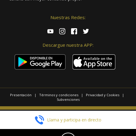
Nuestras Redes:
Descargue nuestra APP:
Presentación
|
Términos y condiciones
|
Privacidad y Cookies
|
Subvenciones
© 2025 / Copyright - Radio Las Palmas.
Llama y participa en directo
Página realizada por
Web Las Palmas
EN DIRECTO