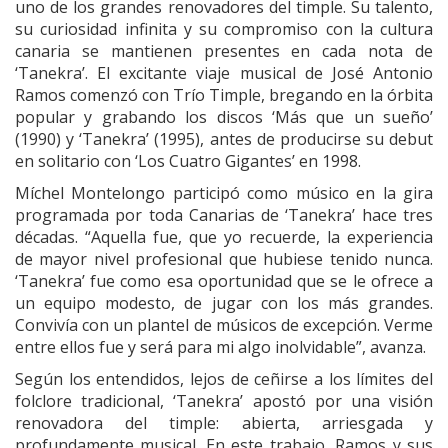
uno de los grandes renovadores del timple. Su talento,
su curiosidad infinita y su compromiso con la cultura
canaria se mantienen presentes en cada nota de
‘Tanekra’. El excitante viaje musical de José Antonio
Ramos comenzó con Trío Timple, bregando en la órbita
popular y grabando los discos ‘Más que un sueño’
(1990) y ‘Tanekra’ (1995), antes de producirse su debut
en solitario con ‘Los Cuatro Gigantes’ en 1998.
Míchel Montelongo participó como músico en la gira
programada por toda Canarias de ‘Tanekra’ hace tres
décadas. “Aquella fue, que yo recuerde, la experiencia
de mayor nivel profesional que hubiese tenido nunca.
‘Tanekra’ fue como esa oportunidad que se le ofrece a
un equipo modesto, de jugar con los más grandes.
Convivía con un plantel de músicos de excepción. Verme
entre ellos fue y será para mi algo inolvidable”, avanza.
Según los entendidos, lejos de ceñirse a los límites del
folclore tradicional, ‘Tanekra’ apostó por una visión
renovadora del timple: abierta, arriesgada y
profundamente musical. En este trabajo, Ramos y sus